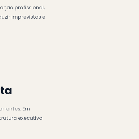
ção profissional,
uzir imprevistos e
sta
orrentes. Em
trutura executiva