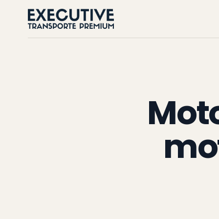
Moto
mot