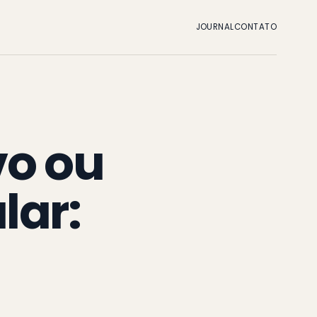
JOURNAL
CONTATO
vo ou
lar: